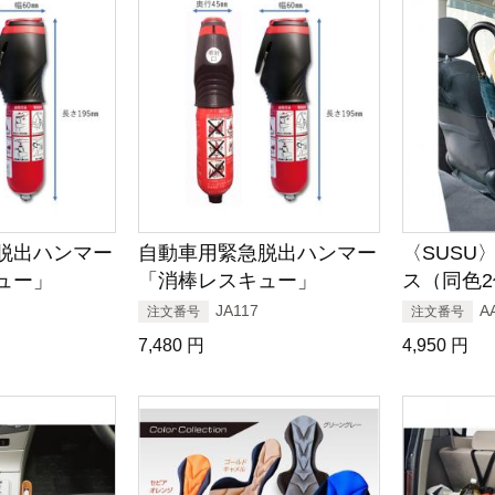
脱出ハンマー
自動車用緊急脱出ハンマー
〈SUSU
ュー」
「消棒レスキュー」
ス（同色
JA117
A
注文番号
注文番号
7,480
円
4,950
円