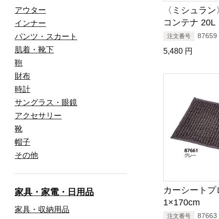
〈ミシュラン
アウター
コンテナ 20L
インナー
87659
パンツ・スカート
注文番号
肌着・靴下
5,480
円
鞄
財布
時計
サングラス・眼鏡
アクセサリー
靴
帽子
その他
カーシートプ
家具・家電・日用品
1×170cm
家具・収納用品
87663
注文番号