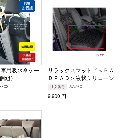
〉車用吸水傘ケー
リラックスマット／＜ＰＡ
2個組）
ＤＰＡＤ＞液状シリコーン
A803
AA760
注文番号
9,900
円