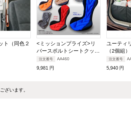
ット（同色２
<ミッションプライズ>リ
ユーティ
バースポルトシートクッシ
（2個組）
ョン
AA460
A
注文番号
注文番号
9,981
円
5,940
円
ございます。