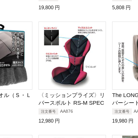
19,800
円
5,808
円
オル（Ｓ・Ｌ
〈ミッションプライズ〉リ
The LON
）
バースポルト RS-M SPEC
バーシー
AA876
A
注文番号
注文番号
12,980
円
19,980
円