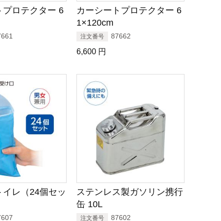
プロテクター 6
カーシートプロテクター 6
1×120cm
7661
87662
注文番号
6,600
円
イレ（24個セッ
ステンレス製ガソリン携行
缶 10L
7607
87602
注文番号