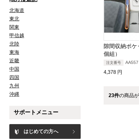
北海道
東北
関東
甲信越
北陸
隙間収納ポケ
東海
個組）
近畿
AA557
注文番号
中国
4,378
円
四国
九州
沖縄
23
件
の商品が
サポートメニュー
はじめての方へ