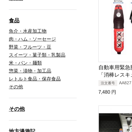
食品
魚介・水産加工物
肉・ハム・ソーセージ
野菜・フルーツ・豆
スイーツ・菓子類・乳製品
米・パン・麺類
自動車用緊急
惣菜・漬物・加工品
「消棒レスキ
レトルト食品・保存食品
AA827
注文番号
その他
7,480
円
その他
地方漫遊記