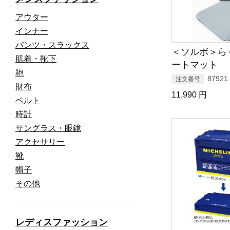
アウター
インナー
パンツ・スラックス
＜ソルボ＞ら
肌着・靴下
ートマット
鞄
87921
注文番号
財布
11,990
円
ベルト
時計
サングラス・眼鏡
アクセサリー
靴
帽子
その他
レディスファッション