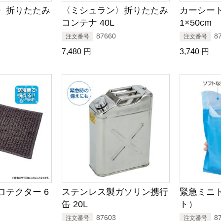
〉折りたたみ
〈ミシュラン〉折りたたみ
カーシート
コンテナ 40L
1×50cm
87660
8
注文番号
注文番号
7,480
円
3,740
円
ロテクター 6
ステンレス製ガソリン携行
緊急ミニト
缶 20L
ト）
87603
8
注文番号
注文番号