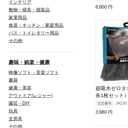
インテリア
8,800
円
敷物・寝具・寝装品
家電用品
食器・キッチン・家庭用品
バス・トイレタリー用品
その他
趣味・娯楽・健康
映像ソフト・音楽ソフト
書籍
健康・美容
超吸水ゼロタ
各1枚セット
アウトドア(レジャー)
園芸・DIY
JA130
注文番号
玩具
3,980
円
文房具
その他