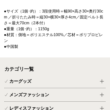
●サイズ（1個･約）：3段使用時＝幅90×高さ30×奥行30c
m ／折りたたみ時＝縦30×横30×厚さ4cm／固定ベルト長
さ＝最大70cm（2本付）
●重量（1個･約）：1150g
●材質：側地＝ポリエステル100%／芯材＝ポリプロピレ
ン
●中国製
カテゴリ一覧
カーグッズ
メンズファッション
レディスファッション