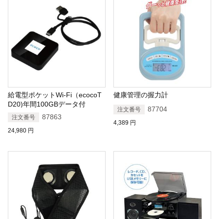
給電型ポケットWi-Fi（ecocoT
健康管理の握力計
D20)年間100GBデータ付
87704
注文番号
87863
注文番号
4,389
円
24,980
円