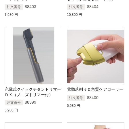
88403
88404
注文番号
注文番号
7,980
円
10,800
円
充電式クイックチタントリマー
電動爪削り＆角質ケアローラー
ＤＸ（ノ－ズトリマー付）
88400
注文番号
88399
注文番号
6,980
円
5,980
円