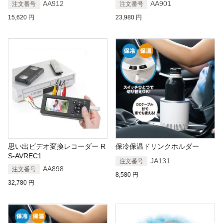
AA912
AA901
注文番号
注文番号
15,620
円
23,980
円
思い出ビデオ変換レコーダー R
保冷保温ドリンクホルダー
S-AVREC1
JA131
注文番号
AA898
注文番号
8,580
円
32,780
円