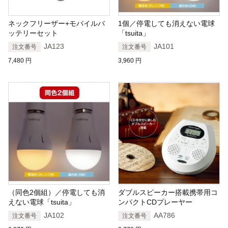
ネックフリーザー+モバイルバ
1個／停電しても消えない電球
ッテリーセット
「tsuita」
JA123
JA101
注文番号
注文番号
7,480
円
3,960
円
（同色2個組）／停電しても消
ダブルスピーカー搭載携帯用コ
えない電球「tsuita」
ンパクトCDプレーヤー
JA102
AA786
注文番号
注文番号