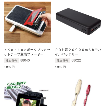
＜Ｋｅｎｋｏ＞ポータブルカセ
ＰＤ対応２００００ｍＡｈモバ
ットテープ変換プレーヤー
イルバッテリー
88040
88022
注文番号
注文番号
8,980
円
5,980
円