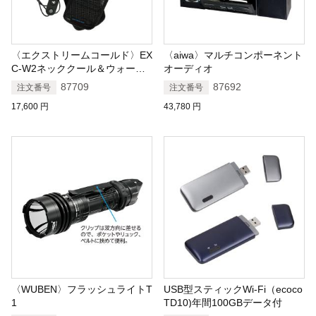
〈エクストリームコールド〉EX
〈aiwa〉マルチコンポーネント
C-W2ネッククール＆ウォーマ
オーディオ
ー
87709
87692
注文番号
注文番号
17,600
円
43,780
円
〈WUBEN〉フラッシュライトT
USB型スティックWi-Fi（ecoco
1
TD10)年間100GBデータ付