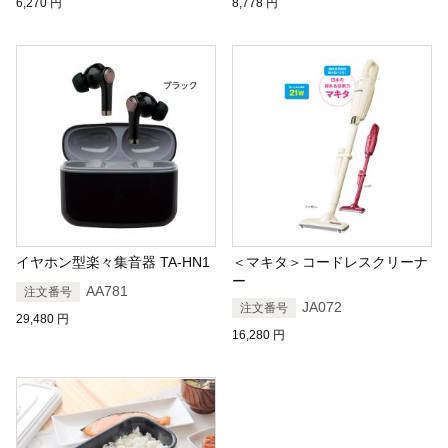
6,270
円
8,778
円
イヤホン型楽々集音器 TA-HN1
＜マキタ＞コードレスクリーナ
ー
AA781
注文番号
JA072
注文番号
29,480
円
16,280
円