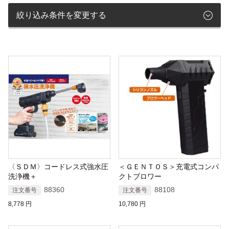
絞り込み条件を変更する
〈ＳＤＭ〉コードレス式強水圧
＜ＧＥＮＴＯＳ＞充電式コンパ
洗浄機＋
クトブロワー
88360
88108
注文番号
注文番号
8,778
円
10,780
円