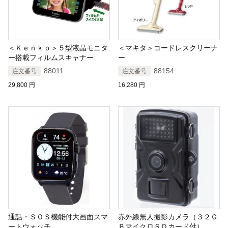
＜Ｋｅｎｋｏ＞５型液晶モニタ
＜マキタ＞コードレスクリーナ
ー搭載フィルムスキャナー
ー
88011
88154
注文番号
注文番号
29,800
円
16,280
円
通話・ＳＯＳ機能付大画面スマ
赤外線無人撮影カメラ（３２Ｇ
ートウォッチ
ＢマイクロＳＤカード付）