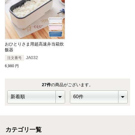
おひとりさま用超高速弁当箱炊
飯器
JA032
注文番号
6,980
円
27
件
の商品がございます。
カテゴリ一覧