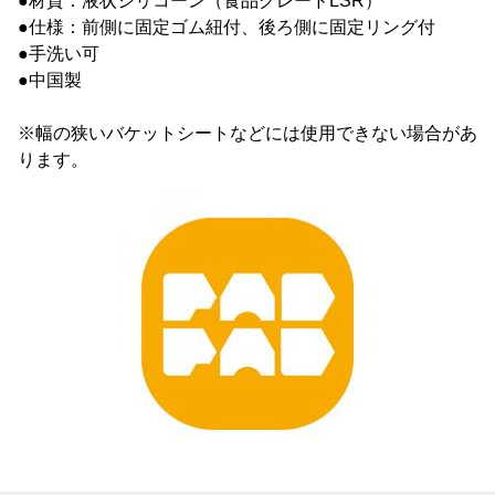
●材質：液状シリコーン（食品グレードLSR）
●仕様：前側に固定ゴム紐付、後ろ側に固定リング付
●手洗い可
●中国製
※幅の狭いバケットシートなどには使用できない場合があ
ります。