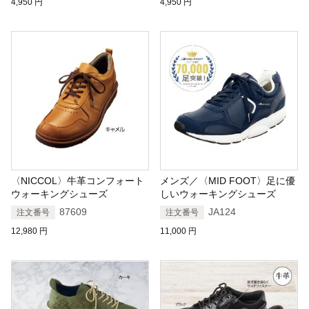
4,950
円
4,950
円
〈NICCOL〉牛革コンフォート
メンズ／〈MID FOOT〉足に優
ウォーキングシューズ
しいウォーキングシューズ
87609
JA124
注文番号
注文番号
12,980
円
11,000
円