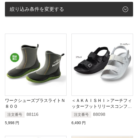
絞り込み条件を変更する
ワークシューズプラスライトＮ
＜ＡＫＡＩＳＨＩ＞アーチフィ
８００
ッターフットリリースコンフォ
ートフィット
88116
88098
注文番号
注文番号
5,998
円
6,490
円