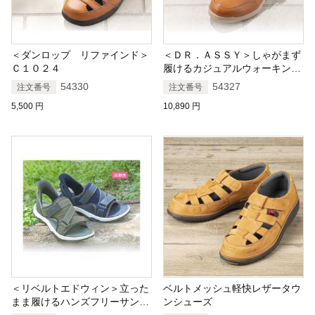
＜ダンロップ リファインド＞
＜ＤＲ．ＡＳＳＹ＞しゃがまず
Ｃ１０２４
履けるカジュアルウォーキング
シューズ
54330
54327
注文番号
注文番号
5,500
円
10,890
円
＜リベルトエドウィン＞立った
ベルトメッシュ軽快レザータウ
まま履けるハンズフリーサンダ
ンシューズ