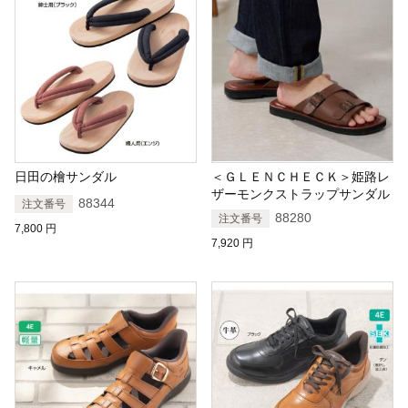
日田の檜サンダル
＜ＧＬＥＮＣＨＥＣＫ＞姫路レ
ザーモンクストラップサンダル
88344
注文番号
88280
注文番号
7,800
円
7,920
円