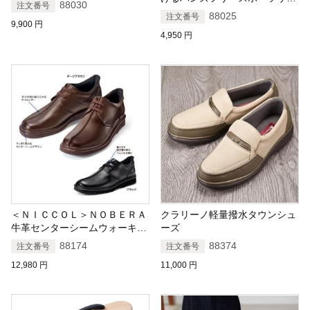
88030
注文番号
ダル
88025
注文番号
9,900
円
4,950
円
＜ＮＩＣＣＯＬ＞ＮＯＢＥＲＡ
クラリーノ軽量撥水タウンシュ
牛革センターシームウォーキン
ーズ
グシューズ
88174
88374
注文番号
注文番号
12,980
円
11,000
円