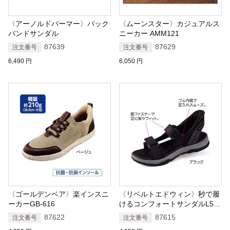
〈アーノルドパーマー〉バック
〈ムーンスター〉カジュアルス
バンドサンダル
ニーカー AMM121
87639
87629
注文番号
注文番号
6,490
円
6,050
円
〈ゴールデンベア〉楽インスニ
〈リベルトエドウィン〉秒で履
ーカーGB-616
けるコンフォートサンダルL506
15
87622
87615
注文番号
注文番号