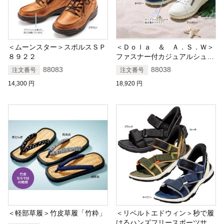
＜ムーンスター＞スポルスＳＰ
＜Ｄｏｌａ ＆ Ａ．Ｓ．Ｗ＞
８９２２
ファスナー付カジュアルシュー
ズ
88083
88038
注文番号
注文番号
14,300
円
18,920
円
＜軽部草履＞竹皮草履「竹粋」
＜リベルトエドウィン＞秒で履
けるハンズフリースポーツサン