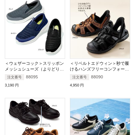
＜ウェザーコック＞スリッポン
＜リベルトエドウィン＞秒で履
メッシュシューズ（よりどり２
けるハンズフリーコンフォート
足以上）
サンダル
88095
88090
注文番号
注文番号
3,190
円
4,950
円