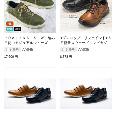
〈Ｄｏｌａ＆Ａ．Ｓ．Ｗ〉編み
<ダンロップ リファインド>５
目使いカジュアルシューズ
Ｅ軽量スウェードコンビカジュ
アルシューズ
AA845
AA835
注文番号
注文番号
17,600
円
8,778
円