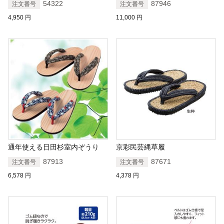
ル
54322
87946
注文番号
注文番号
4,950
円
11,000
円
通年使える日田杉室内ぞうり
京彩民芸縄草履
87913
87671
注文番号
注文番号
6,578
円
4,378
円