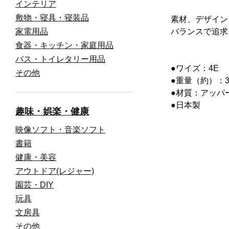
インテリア
敷物・寝具・寝装品
素材、デザイン
家電用品
バランスで追求
食器・キッチン・家庭用品
バス・トイレタリー用品
●ワイズ：4E
その他
●重量（約）：36
●材質：アッパ
●日本製
趣味・娯楽・健康
映像ソフト・音楽ソフト
書籍
健康・美容
アウトドア(レジャー)
園芸・DIY
玩具
文房具
その他