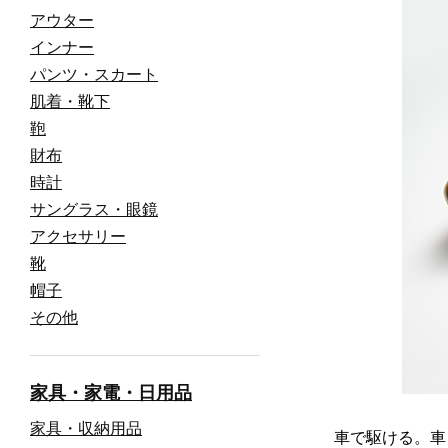
アウター
インナー
パンツ・スカート
肌着・靴下
鞄
財布
時計
サングラス・眼鏡
アクセサリー
靴
帽子
その他
家具・家電・日用品
家具・収納用品
車で駆ける。車