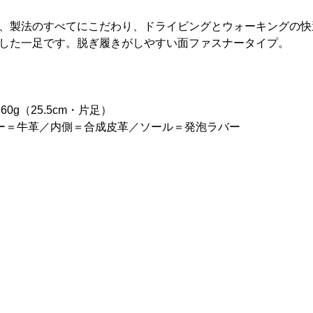
、製法のすべてにこだわり、ドライビングとウォーキングの快
した一足です。脱ぎ履きがしやすい面ファスナータイプ。
0g（25.5cm・片足）
ー＝牛革／内側＝合成皮革／ソール＝発泡ラバー