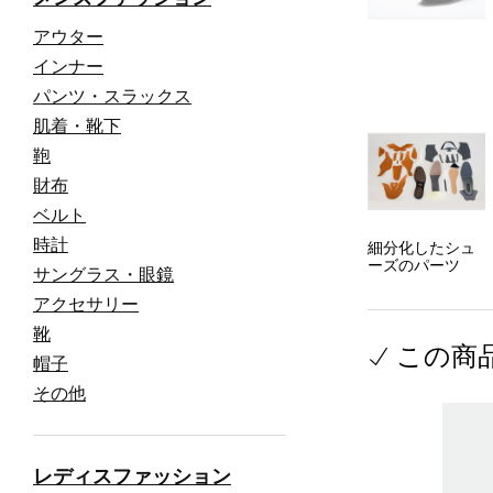
アウター
インナー
パンツ・スラックス
肌着・靴下
鞄
財布
ベルト
時計
細分化したシュ
ーズのパーツ
サングラス・眼鏡
アクセサリー
靴
この商
帽子
その他
レディスファッション