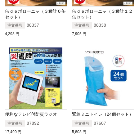
缶ｄｅボローニャ（３種計６缶
缶ｄｅボローニャ（３種計１２
セット）
缶セット）
88337
88338
注文番号
注文番号
4,298
円
7,905
円
便利なテレビ付防災ラジオ
緊急ミニトイレ（24個セット）
87892
87607
注文番号
注文番号
17,490
円
5,808
円