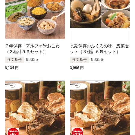
７年保存 アルファ米おこわ
長期保存おふくろの味 惣菜セ
（３種計９食セット）
ット（３種計６袋セット）
88335
88336
注文番号
注文番号
6,134
円
3,996
円