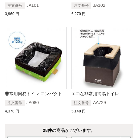
JA101
JA102
注文番号
注文番号
3,960
円
6,270
円
非常用簡易トイレ コンパクト
エコな非常用簡易トイレ
JA080
AA729
注文番号
注文番号
4,378
円
5,148
円
28
件
の商品がございます。