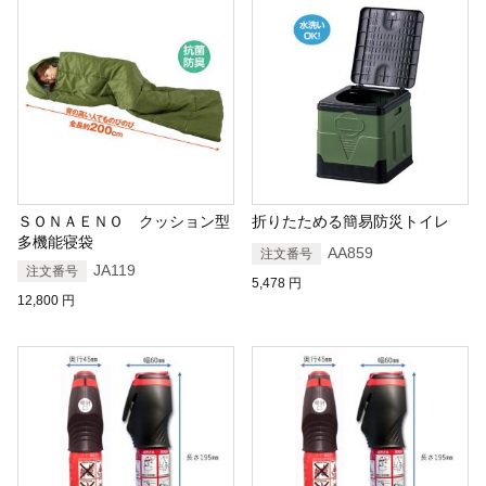
ＳＯＮＡＥＮＯ クッション型
折りたためる簡易防災トイレ
多機能寝袋
AA859
注文番号
JA119
注文番号
5,478
円
12,800
円