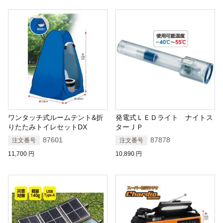
ワンタッチ式ルームテント&折
発電式ＬＥＤライト ナイトス
りたたみトイレセットDX
ターＪＰ
87601
87878
注文番号
注文番号
11,700
円
10,890
円