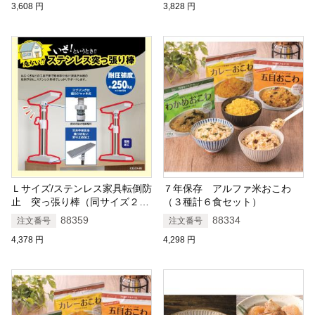
3,608
円
3,828
円
Ｌサイズ/ステンレス家具転倒防
７年保存 アルファ米おこわ
止 突っ張り棒（同サイズ２本
（３種計６食セット）
組）
88359
88334
注文番号
注文番号
4,378
円
4,298
円