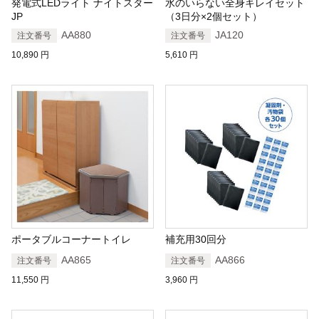
発電式LEDライト ナイトスター
水のいらない全身キレイセット
JP
（3日分×2個セット）
AA880
JA120
注文番号
注文番号
10,890
円
5,610
円
ポータブルコーナートイレ
補充用30回分
AA865
AA866
注文番号
注文番号
11,550
円
3,960
円