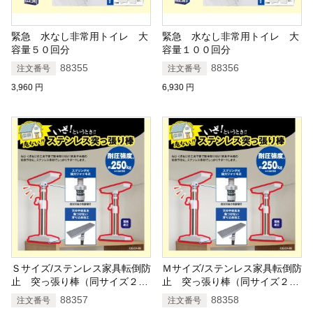
緊急 水なし非常用トイレ 大
緊急 水なし非常用トイレ 大
容量５０回分
容量１００回分
88355
88356
注文番号
注文番号
3,960
円
6,930
円
Ｓサイズ/ステンレス家具転倒防
Ｍサイズ/ステンレス家具転倒防
止 突っ張り棒（同サイズ２本
止 突っ張り棒（同サイズ２本
組）
組）
88357
88358
注文番号
注文番号