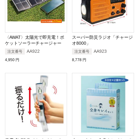
〈AWAT〉太陽光で即充電！ポ
スーパー防災ラジオ「チャージ
ケットソーラーチャージャー
オ8000」
AA922
AA923
注文番号
注文番号
4,950
円
8,778
円