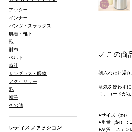
アウター
インナー
パンツ・スラックス
肌着・靴下
鞄
財布
この商
ベルト
時計
朝入れたお湯が
サングラス・眼鏡
アクセサリー
電気を使わずに
靴
く、コードがな
帽子
その他
●サイズ（約）：幅
●重量（約）：1.
レディスファッション
●材質：ステン