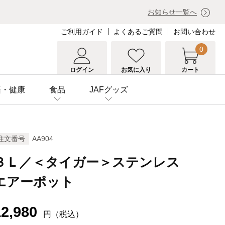
お知らせ一覧へ
ご利用ガイド
よくあるご質問
お問い合わせ
0
ログイン
お気に入り
カート
楽・健康
食品
JAFグッズ
注文番号
AA904
３Ｌ／＜タイガー＞ステンレス
エアーポット
12,980
円（税込）