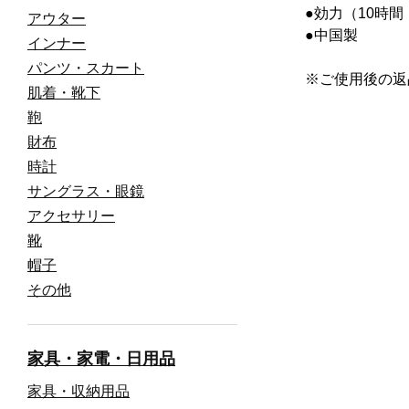
●効力（10時
アウター
●中国製
インナー
パンツ・スカート
※ご使用後の返
肌着・靴下
鞄
財布
時計
サングラス・眼鏡
アクセサリー
靴
帽子
その他
家具・家電・日用品
家具・収納用品