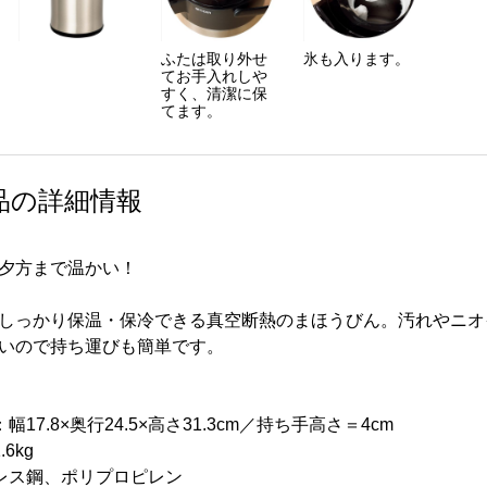
ふたは取り外せ
氷も入ります。
てお手入れしや
すく、清潔に保
てます。
品の詳細情報
夕方まで温かい！
しっかり保温・保冷できる真空断熱のまほうびん。汚れやニオ
いので持ち運びも簡単です。
17.8×奥行24.5×高さ31.3cm／持ち手高さ＝4cm
6kg
レス鋼、ポリプロピレン