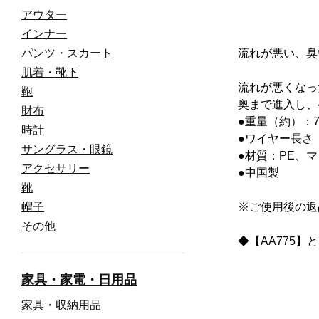
アウター
インナー
パンツ・スカート
流れが悪い、臭
肌着・靴下
流れが悪くなっ
鞄
奥まで進入し、
財布
●重量（約）：7
時計
●ワイヤー長さ（
サングラス・眼鏡
●材質：PE、
アクセサリー
●中国製
靴
帽子
※ご使用後の返
その他
◆【AA775】
家具・家電・日用品
家具・収納用品