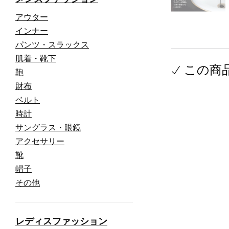
アウター
インナー
パンツ・スラックス
肌着・靴下
この商
鞄
財布
ベルト
時計
サングラス・眼鏡
アクセサリー
靴
帽子
その他
レディスファッション