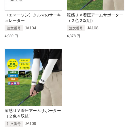
〈エマーソン〉クルマのサーキ
涼感ＵＶ着圧アームサポーター
ュレーター
（２色２双組）
JA104
JA108
注文番号
注文番号
4,980
円
4,378
円
涼感ＵＶ着圧アームサポーター
（２色４双組）
JA109
注文番号