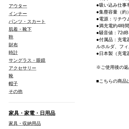
●吸い込み仕事率
アウター
●集塵容量（約）
インナー
●電源：リチウ
パンツ・スカート
●満充電約4時
肌着・靴下
●騒音値：72dB
鞄
●付属品：充電
財布
ルホルダ、フィ
時計
●日本製（充電
サングラス・眼鏡
※ご使用後の返
アクセサリー
靴
■こちらの商品
帽子
その他
家具・家電・日用品
家具・収納用品