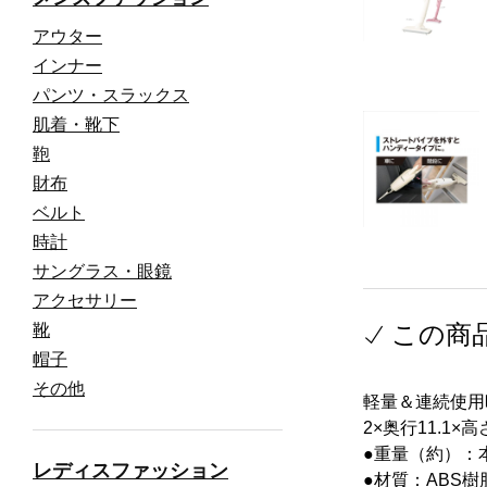
アウター
インナー
パンツ・スラックス
肌着・靴下
鞄
財布
ベルト
時計
サングラス・眼鏡
アクセサリー
この商
靴
帽子
その他
軽量＆連続使用
2×奥行11.1×
●重量（約）：
レディスファッション
●材質：ABS樹